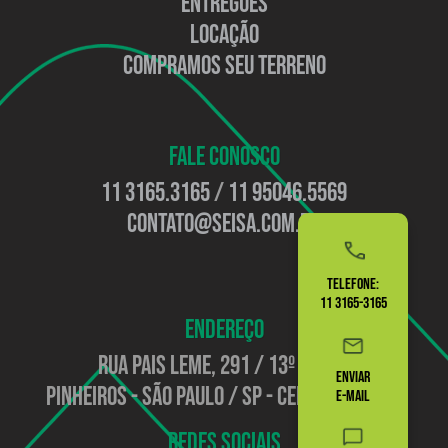
ENTREGUES
LOCAÇÃO
COMPRAMOS SEU TERRENO
FALE CONOSCO
11 3165.3165
/
11 95046.5569
contato@seisa.com.br
TELEFONE:
11 3165-3165
ENDEREÇO
Rua Pais Leme, 291
/
13º Andar
ENVIAR
Pinheiros
-
São Paulo / SP
-
CEP: 05424-150
E-MAIL
REDES SOCIAIS