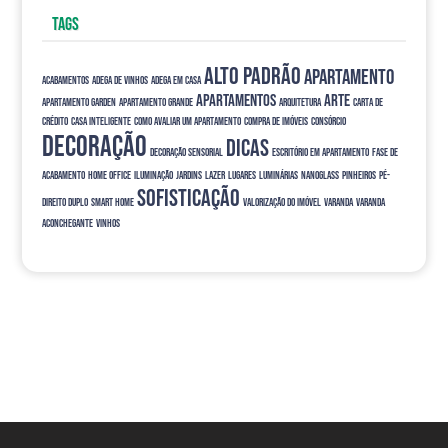
TAGS
alto padrão
apartamento
acabamentos
adega de vinhos
adega em casa
apartamentos
arte
apartamento garden
apartamento grande
arquitetura
carta de
crédito
casa inteligente
como avaliar um apartamento
compra de imóveis
consórcio
decoração
dicas
decoração sensorial
escritório em apartamento
fase de
acabamento
home office
iluminação
jardins
lazer
Lugares
luminárias
nanoglass
Pinheiros
pé-
sofisticação
direito duplo
smart home
valorização do imóvel
varanda
varanda
aconchegante
vinhos