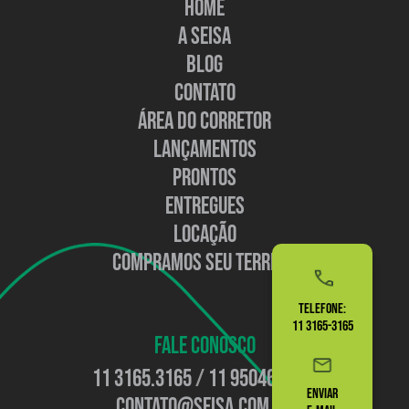
HOME
A SEISA
BLOG
CONTATO
ÁREA DO CORRETOR
LANÇAMENTOS
PRONTOS
ENTREGUES
LOCAÇÃO
COMPRAMOS SEU TERRENO
TELEFONE:
11 3165-3165
FALE CONOSCO
11 3165.3165
/
11 95046.5569
ENVIAR
contato@seisa.com.br