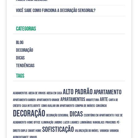
Você sabe como funciona a decoração sensorial?
CATEGORIAS
Blog
Decoração
Dicas
tendências
TAGS
alto padrão
apartamento
acabamentos
adega de vinhos
adega em casa
apartamentos
arte
apartamento garden
apartamento grande
arquitetura
carta de
crédito
casa inteligente
como avaliar um apartamento
compra de imóveis
consórcio
decoração
dicas
decoração sensorial
escritório em apartamento
fase de
acabamento
home office
iluminação
jardins
lazer
Lugares
luminárias
nanoglass
Pinheiros
pé-
sofisticação
direito duplo
smart home
valorização do imóvel
varanda
varanda
aconchegante
vinhos